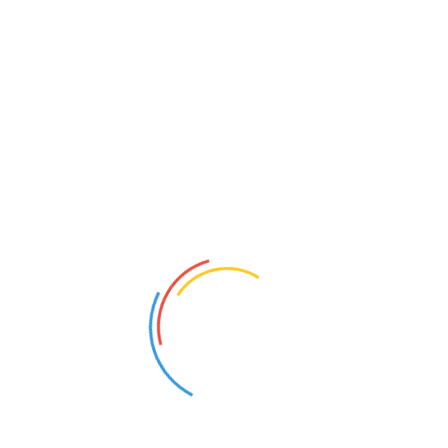
verbetering
Toestemming: voor marketing communicatie
en niet-essentiële diensten
5. Gegevensdeling en
overdracht
Wij delen uw persoonlijke gegevens uitsluitend met
vertrouwde partners en derden die essentieel zijn voor
onze bedrijfsvoering, en alleen wanneer dit
noodzakelijk is voor het leveren van onze diensten of
het naleven van wettelijke verplichtingen.
Geautooriseerde ontvangers omvatten