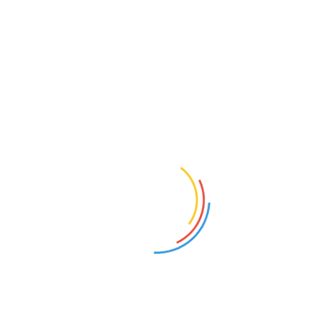
betalingsverwerkers en marketing platforms. Deze
derde partijen opereren onder strikte overeenkomsten
die voldoen aan Nederlandse privacy wetgeving en
gaming standaarden. Wij delen uitsluitend
noodzakelijke informatie voor het leveren van onze
diensten.
Cookie Retentie Perioden
Verschillende cookies hebben specifieke
bewaartermijnen:
Sessie cookies worden automatisch
verwijderd bij het sluiten van uw browser